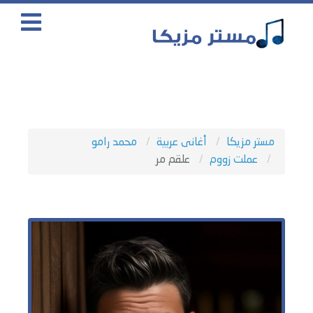
مستر مزيكا
أغانى عربية
محمد رامو
عملت زووم
علقم مر