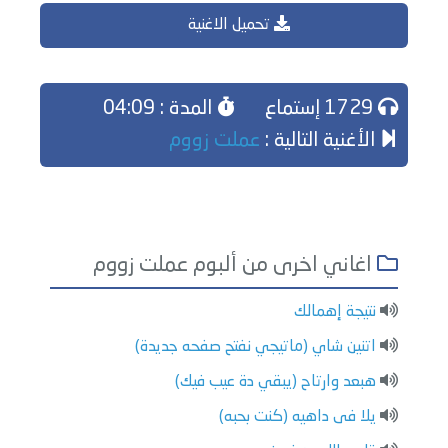
تحميل الاغنية
1729 إستماع
المدة : 04:09
الأغنية التالية :
عملت زووم
اغاني اخرى من ألبوم عملت زووم
نتيجة إهمالك
اتنين شاي (ماتيجي نفتح صفحه جديدة)
هبعد وارتاح (يبقي دة عيب فيك)
يلا فى داهيه (كنت بحبه)