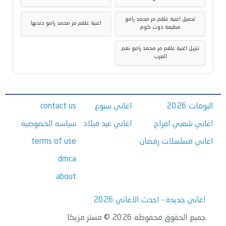
تحميل اغنية علقم مر محمد رامو
اغنية علقم مر محمد رامو دندنها
مطبعة دوت كوم
تنزيل اغنية علقم مر محمد رامو نغم
العرب
البومات 2026
اغاني سبوع
contact us
اغاني شعبي افراح
اغاني عيد ميلاد
سياسه الخصوصية
اغاني مسلسلات رمضان
terms of use
dmca
about
اغاني جديدة - احدث الاغاني 2026
جميع الحقوق محفوظة 2026 © مستر مزيكا