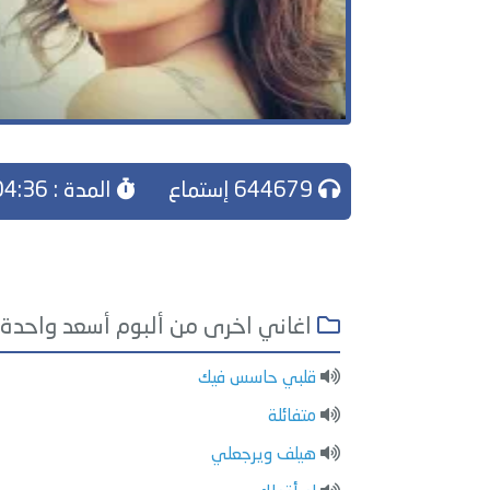
644679 إستماع
المدة : 04:36
اغاني اخرى من ألبوم أسعد واحدة
قلبي حاسس فيك
متفائلة
هيلف ويرجعلي