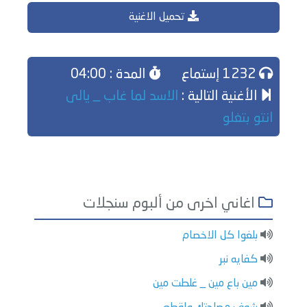
تحميل الاغنية
1232 إستماع
المدة : 04:00
الأغنية التالية :
الاسد لما غاب _ يالى
انتو بتغلو
اغاني اخرى من ألبوم سنجلات
بلغوا كل الاخصام
كفايه نبر
مين باع مين _ غلطت مين