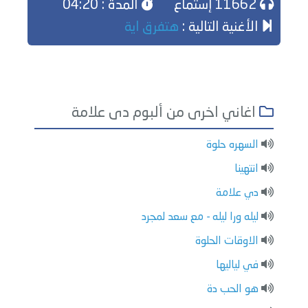
11662 إستماع
المدة : 04:20
الأغنية التالية :
هتفرق اية
اغاني اخرى من ألبوم دى علامة
السهره حلوة
انتهينا
دي علامة
ليله ورا ليله - مع سعد لمجرد
الاوقات الحلوة
في لياليها
هو الحب دة