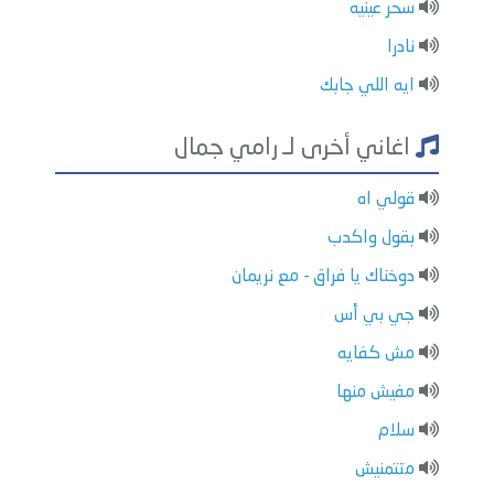
سحر عينيه
نادرا
ايه اللي جابك
اغاني أخرى لـ رامي جمال
قولي اه
بقول واكدب
دوخناك يا فراق - مع نريمان
جي بي أس
مش كفايه
مفيش منها
سلام
متتمنيش