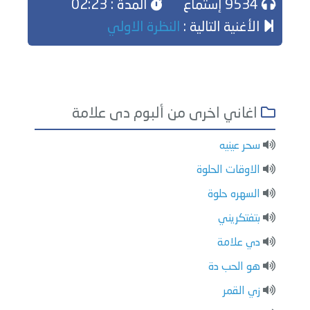
9534 إستماع
المدة : 02:23
الأغنية التالية :
النظرة الاولي
اغاني اخرى من ألبوم دى علامة
سحر عينيه
الاوقات الحلوة
السهره حلوة
بتفتكريني
دي علامة
هو الحب دة
زي القمر