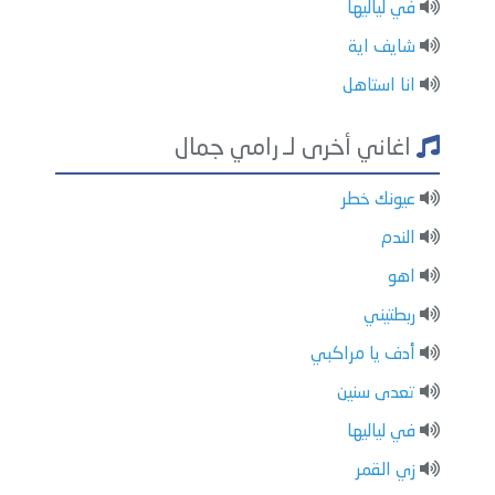
في لياليها
شايف اية
انا استاهل
اغاني أخرى لـ رامي جمال
عيونك خطر
الندم
اهو
ربطتيني
أدف يا مراكبي
تعدى سنين
في لياليها
زي القمر