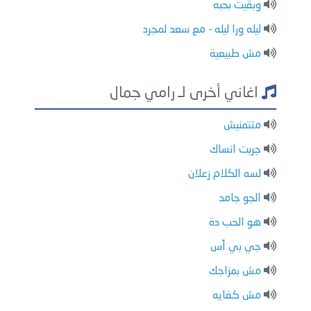
وبقيت بحبه
ليله ورا ليله - مع سعد لمجرد
مش طبيعية
اغاني أخرى لـ رامي جمال
متتمنيش
جربت انساك
لسه الكلام زعلان
الجو جامد
هو الحب دة
جي بي أس
مش بمزاجك
مش كفايه