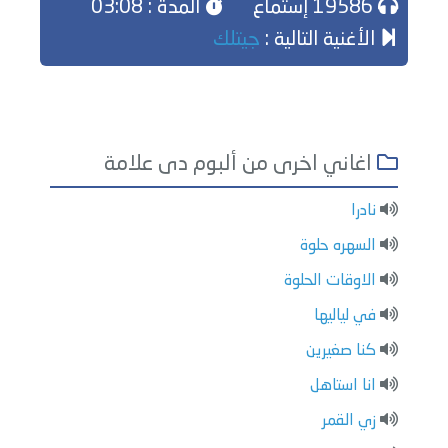
19586 إستماع
المدة : 03:08
الأغنية التالية :
جيتلك
اغاني اخرى من ألبوم دى علامة
نادرا
السهره حلوة
الاوقات الحلوة
في لياليها
كنا صغيرين
انا استاهل
زي القمر