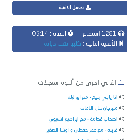
تحميل الاغنية
1281 إستماع
المدة : 05:14
الأغنية التالية :
كلها بقت ديابه
اغاني اخرى من ألبوم سنجلات
انا يابني زعيم - مع ابو ليله
مهرجان خان الامانه
اصحاب فخامة - مع ابراهيم اشتيوي
غريبه - مع عمر حفظي و اوشا الصغير