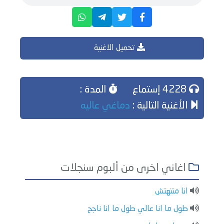
تحميل الاغنية
4228 إستماع
المدة :
الأغنية التالية :
دماغي عاليه
اغاني اخرى من ألبوم سنجلات
انا منتهتش
طول ما انا عالي طول ما انا ناجح