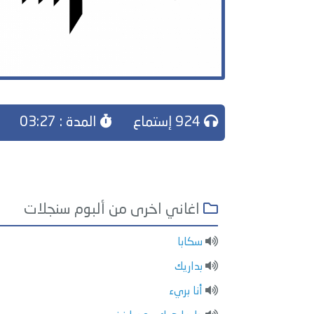
924 إستماع
المدة : 03:27
اغاني اخرى من ألبوم سنجلات
سكابا
بداريك
أنا بريء