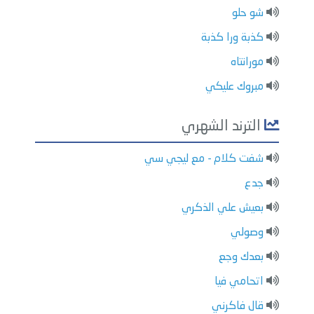
شو حلو
كذبة ورا كذبة
مورانتاه
مبروك عليكي
الترند الشهري
شفت كلام - مع ليجي سي
جدع
بعيش علي الذكري
وصولي
بعدك وجع
اتحامي فيا
قال فاكرني