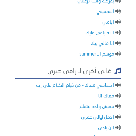
بفرحك وانت تزعلني
اسمعيني
ايامي
لسه باقى عليك
انا مالي بيك
موسم الـ summer
اغاني أخرى لـ رامي صبرى
احساسي معاك - من فيلم الكلام على إيه
معاك انا
مفيش واحد بيتعلم
اجمل ليالى عمرى
ابن بلدي