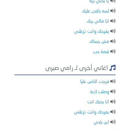
يا بختي بيه
لسه باقى عليك
انا مالي بيك
بفرحك وانت تزعلني
مش بنساك
قصة حب
اغاني أخرى لـ رامي صبرى
فرجت الناس عليا
وصلت لاية
انا بحبك انت
بفرحك وانت تزعلني
ابن بلدي