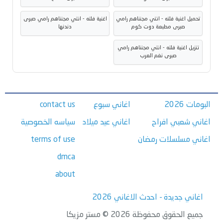
تحميل اغنية فلته - انتي مجنناهم رامي
اغنية فلته - انتي مجنناهم رامي صبرى
صبرى مطبعة دوت كوم
دندنها
تنزيل اغنية فلته - انتي مجنناهم رامي
صبرى نغم العرب
البومات 2026
اغاني سبوع
contact us
اغاني شعبي افراح
اغاني عيد ميلاد
سياسه الخصوصية
اغاني مسلسلات رمضان
terms of use
dmca
about
اغاني جديدة - احدث الاغاني 2026
جميع الحقوق محفوظة 2026 © مستر مزيكا