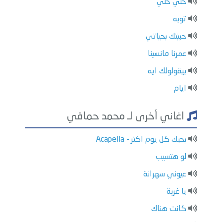
حلي حلي
توبه
حبيتك بحياتي
عمرنا مانسينا
بيقولولك ايه
ايام
اغاني أخرى لـ محمد حماقي
بحبك كل يوم اكتر - Acapella
لو هتسيب
عيوني سهرانة
يا غربة
كانت هناك