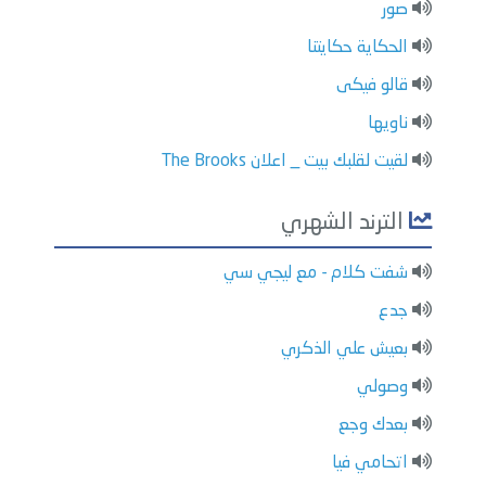
صور
الحكاية حكايتنا
قالو فيكى
ناويها
لقيت لقلبك بيت _ اعلان The Brooks
الترند الشهري
شفت كلام - مع ليجي سي
جدع
بعيش علي الذكري
وصولي
بعدك وجع
اتحامي فيا