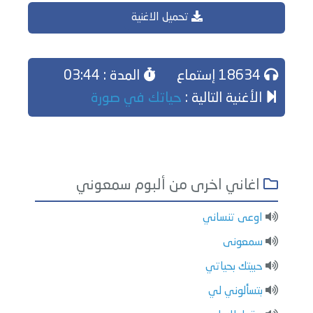
تحميل الاغنية
18634 إستماع
المدة : 03:44
الأغنية التالية :
حياتك في صورة
اغاني اخرى من ألبوم سمعوني
اوعى تنساني
سمعونى
حبيتك بحياتي
بتسألوني لي