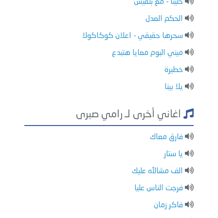
خلينا - مع بلقيس
الحكم العدل
سحرها حقيقي - اعلان كوكاكولا
ميني البوم معايا هتبدع
خطيرة
يلا بينا
اغاني أخرى لـ رامي صبرى
فارق معاك
يا ستار
الف مشالله عليك
فرجت الناس عليا
فاكر زمان