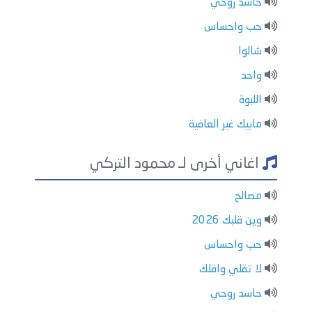
حاسد روحي
حب واحساس
شالوا
واحد
اللبوة
مابيك غير العافية
اغاني أخرى لـ محمود التركي
مصالح
وين قلبك 2026
حب واحساس
لا تقلي واقلك
حاسد روحي