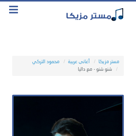
مستر مزيكا
أغانى عربية
محمود التركي
شنو شنو - مع داليا