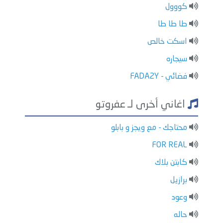
كووول
طا طا طا
اسكت خالص
سيجاره
فضائي - FADA2Y
اغاني أخرى لـ عفروتو
محتاجك - مع ويجز و بابلو
FOR REAL
كابتن بلاك
برازيل
وعود
حاله