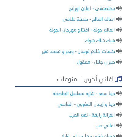
مخلصتشي - اعلان اورانج
اصالة المالح - صدفة نتلاقى
العالم جونة - افتتاح مهرجان الجونة
شيك شاك شوك
كلمات كلام فرسان - ويجز و محمد منير
صبري جلال - معقول
اغاني أخرى لـ منوعات
دينا سعد - شارة مسلسل العاصفة
دينا و إيمان المغربي - القاضي
الغزالة رايقة - نغم العرب
اغاني حب
مروان فقي - ما حن لي قلبك