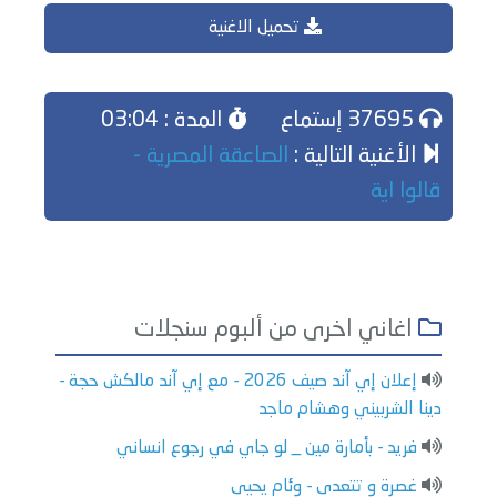
تحميل الاغنية
37695 إستماع
المدة : 03:04
الأغنية التالية :
الصاعقة المصرية -
قالوا اية
اغاني اخرى من ألبوم سنجلات
إعلان إي آند صيف 2026 - مع إي آند مالكش حجة -
دينا الشربيني وهشام ماجد
فريد - بأمارة مين _ لو جاي في رجوع انساني
غصرة و تتعدى - وئام يحيى