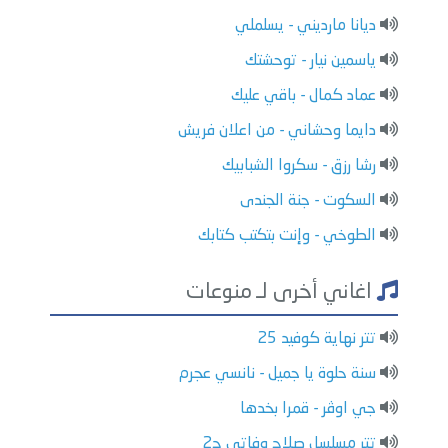
ديانا مارديني - يسلملي
ياسمين نيار - توحشتك
عماد كمال - باقي عليك
دايما وحشاني - من اعلان فريش
رشا رزق - سكروا الشبابيك
السكوت - جنة الجندى
الطوخي - وإنت بتكتب كتابك
اغاني أخرى لـ منوعات
تتر نهاية كوفيد 25
سنة حلوة يا جميل - نانسي عجرم
جي اوڤر - قمرا بخدها
تتر مسلسل صلاح وفاتي ج2