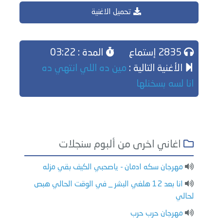
تحميل الاغنية
2835 إستماع
المدة : 03:22
الأغنية التالية :
مين ده اللي انتهي ده
انا لسه بسخنلها
اغاني اخرى من ألبوم سنجلات
مهرجان سكه ادمان - ياصحبي الكيف بقي مزله
انا بعد 12 هلغي البشر _ في الوقت الحالي هبص
لحالي
مهرجان حرب حرب