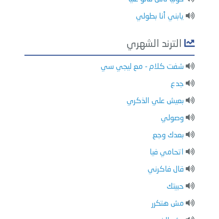
يابني أنا بطولي
الترند الشهري
شفت كلام - مع ليجي سي
جدع
بعيش علي الذكري
وصولي
بعدك وجع
اتحامي فيا
قال فاكرني
حبيتك
مش هتكرر