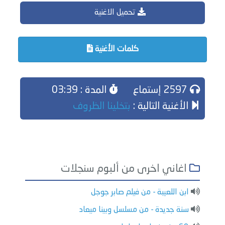
تحميل الاغنية
كلمات الأغنية
2597 إستماع
المدة : 03:39
الأغنية التالية :
بتخلينا الظروف
اغاني اخرى من ألبوم سنجلات
ابن اللعيبة - من فيلم صابر جوجل
سنة جديدة - من مسلسل وبينا ميعاد