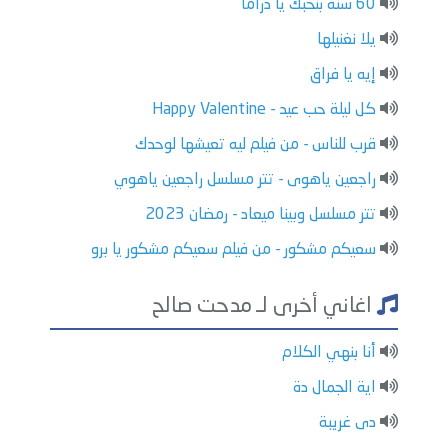
60 سنه بنحبك يا دراما
يلا نغنيلها
إيه يا فراق
كل ليلة حب عيد - Happy Valentine
قرب للناس - من فيلم ليه تعيشها لوحدك
راجعين ياهوى - تتر مسلسل راجعين ياهوي
تتر مسلسل وبينا ميعاد - رمضان 2023
سعيكم مشكور - من فيلم سعيكم مشكور يا برو
اغاني أخرى لـ مدحت صالح
أنا بنهي الكلام
اية الجمال دة
دى غريبة