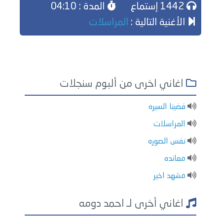
1442 إستماع
المدة : 04:10
الأغنية التالية :
المراسلات
اغاني اخرى من ألبوم سنجلات
فضينا السيره
المراسلات
نفس الصوره
معانده
مشهد اخير
اغاني أخرى لـ احمد دومه