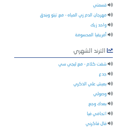
قسمتي
مهرجان الدم زي المياه - مع تيتو وبندق
واحد زيك
أفريقيا المحسومة
الترند الشهري
شفت كلام - مع ليجي سي
جدع
بعيش علي الذكري
وصولي
بعدك وجع
اتحامي فيا
قال فاكرني