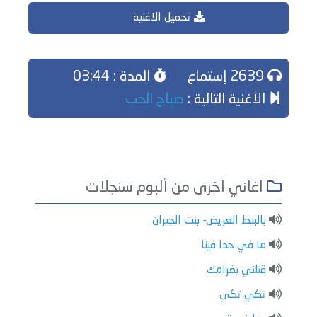
تحميل الاغنية
2639 إستماع
المدة : 03:44
الأغنية التالية :
صباح الحب
اغاني اخرى من ألبوم سنجلات
بالبنط العريض- بنت الجيران
ما في حدا فينا
قتلني بغرامك
تكي تكي