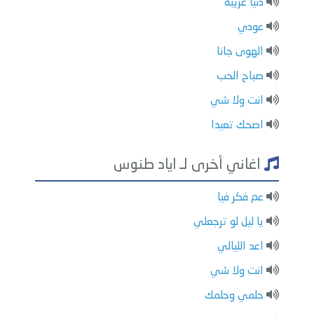
دنيا غريبة
عودي
الهوى جانا
صباح الحب
انت ولا شي
اصحك تعيدا
اغاني أخرى لـ اياد طنوس
عم فكر فيا
يا ليل لو ترجعلي
اعد الليالي
انت ولا شي
حلمي وحلمك