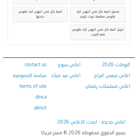
تحميل اغنية كل شي انتهى اياد
اغنية كل شي انتهى اياد طنوس
طنوس مطبعة دوت كوم
دندنها
تنزيل اغنية كل شي انتهى اياد طنوس
نغم العرب
البومات 2026
اغاني سبوع
contact us
اغاني شعبي افراح
اغاني عيد ميلاد
سياسه الخصوصية
اغاني مسلسلات رمضان
terms of use
dmca
about
اغاني جديدة - احدث الاغاني 2026
جميع الحقوق محفوظة 2026 © مستر مزيكا