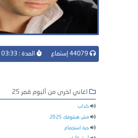
44079 إستماع
المدة : 03:33
اغاني اخرى من ألبوم قمر 25
كداب
مش هشوفك 2025
حبة استجمام