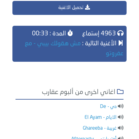
تحميل الاغنية
4963 إستماع
المدة : 00:33
الأغنية التالية :
مش هقولك بيبي - مع
عفروتو
اغاني اخرى من ألبوم عقارب
دي - De
الايام - El Ayam
غريبة - Ghareeba