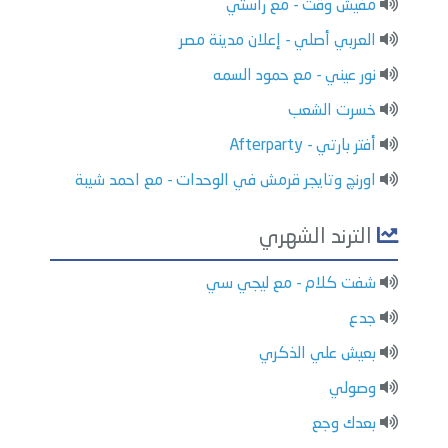
مفيش وقت - مع راستي
العربي أصلي - إعلان مدينة مصر
نور عيني - مع حمود السمه
خسرت الشعب
أفتر بارتي - Afterparty
اورنچ وتايجر قرمش في الوحدات - مع احمد شيبة
الترند الشهري
شفت كلام - مع ليجي سي
جدع
بعيش علي الذكري
وصولي
بعدك وجع