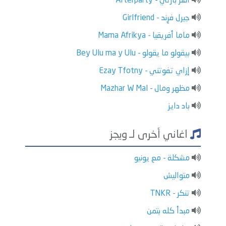
أفتر بارتي - Afterparty
جيرل فرِند - Girlfriend
ماما أفريقيا - Mama Afrikya
بيقولو ما يقولو - Bey Ulu ma y Ulu
إزاي تفوتني - Ezay Tfotny
مظهر ومال - Mazhar W Mal
باد دايز
اغاني أخرى لـ ويجز
مشكلة - مع يونيو
متواليش
تنكر - TNKR
مبدأ كله بتمن