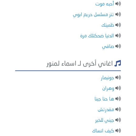
أحبه موت
تتر مسلسل حريم ابوي
ظميتك
الدنيا ضحكتلك مرة
صافي
اغاني أخرى لـ اسماء لمنور
جونيمار
وهران
ها حنا جينا
مقدرتش
جيني للخير
كيف انساك