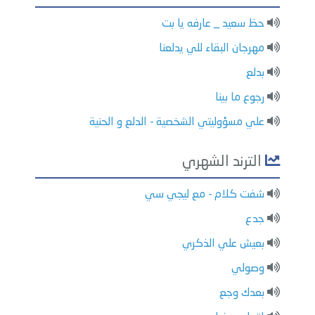
حظ سعيد _ عارفه يا بت
مهرجان البقاء للي يدلعنا
بدلع
رجوع ما بينا
علي مسؤوليتي الشخصية - الدلع و الحنية
الترند الشهري
شفت كلام - مع ليجي سي
جدع
بعيش علي الذكري
وصولي
بعدك وجع