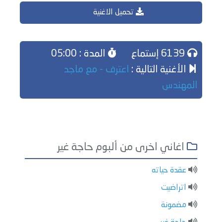
تحميل الاغنية
6139 إستماع
المدة : 05:00
الأغنية التالية :
اعترف - مع ماجد
المهندس
اغاني اخرى من ألبوم حاجة غير
عقدة حياته
اتراضيت
مضمونة