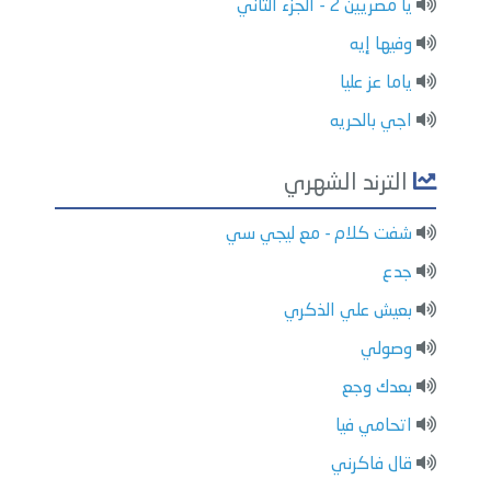
يا مصريين 2 - الجزء الثاني
وفيها إيه
ياما عز عليا
اجي بالحريه
الترند الشهري
شفت كلام - مع ليجي سي
جدع
بعيش علي الذكري
وصولي
بعدك وجع
اتحامي فيا
قال فاكرني