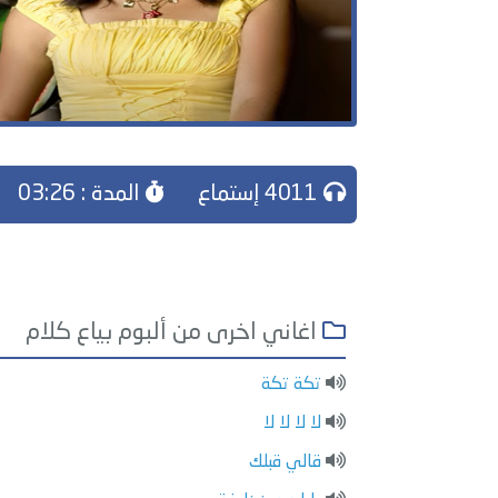
4011 إستماع
المدة : 03:26
اغاني اخرى من ألبوم بياع كلام
تكة تكة
لا لا لا لا
قالي قبلك