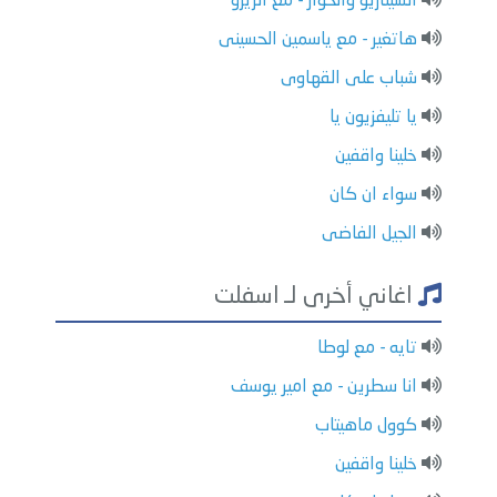
السيناريو والحوار - مع الزيرو
هاتغير - مع ياسمين الحسينى
شباب على القهاوى
يا تليفزيون يا
خلينا واقفين
سواء ان كان
الجيل الفاضى
اغاني أخرى لـ اسفلت
تايه - مع لوطا
انا سطرين - مع امير يوسف
كوول ماهيتاب
خلينا واقفين