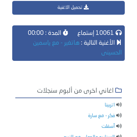
تحميل الاغنية
10061 إستماع
المدة : 00:00
الأغنية التالية :
هاتغير - مع ياسمين
الحسينى
اغاني اخرى من ألبوم سنجلات
اتربينا
فكر - مع سارة
أسفلت