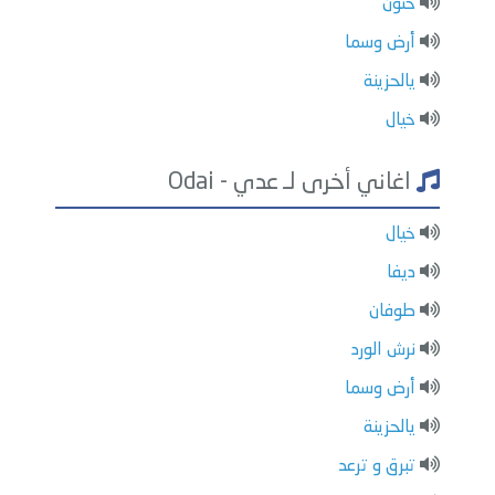
حنون
أرض وسما
يالحزينة
خيال
اغاني أخرى لـ عدي - Odai
خيال
ديفا
طوفان
نرش الورد
أرض وسما
يالحزينة
تبرق و ترعد