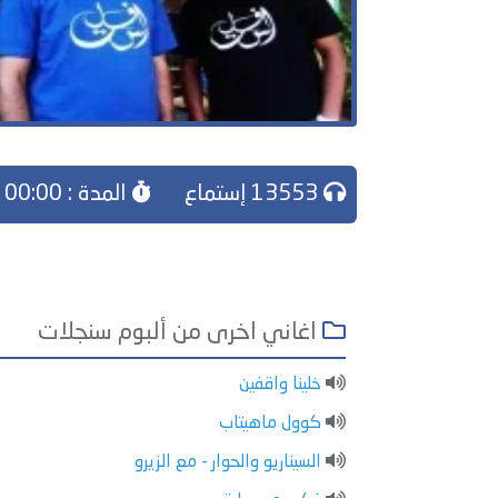
13553 إستماع
المدة : 00:00
اغاني اخرى من ألبوم سنجلات
خلينا واقفين
كوول ماهيتاب
السيناريو والحوار - مع الزيرو