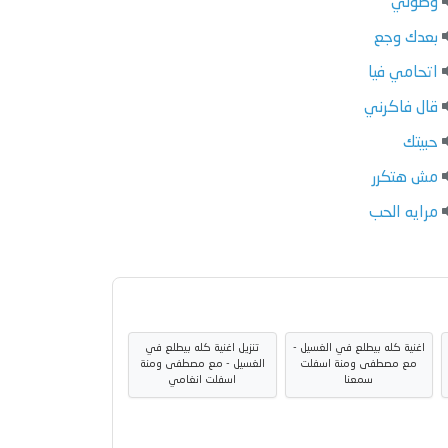
وصولي
بعدك وجع
اتحامي فيا
قال فاكرني
حبيتك
مش هتكرر
مرايه الحب
اغنية كله بيطلع في الغسيل -
تنزيل اغنية كله بيطلع في
مع مصطفى ومنة اسفلت
الغسيل - مع مصطفى ومنة
سمعنا
اسفلت انغامي