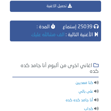
تحميل الاغنية
25039 إستماع
المدة :
الأغنية التالية :
الف مشالله عليك
اغاني اخرى من ألبوم أنا جامد كده
كده
كنا معديين
على بالي
أنا جامد كده كده
كداب