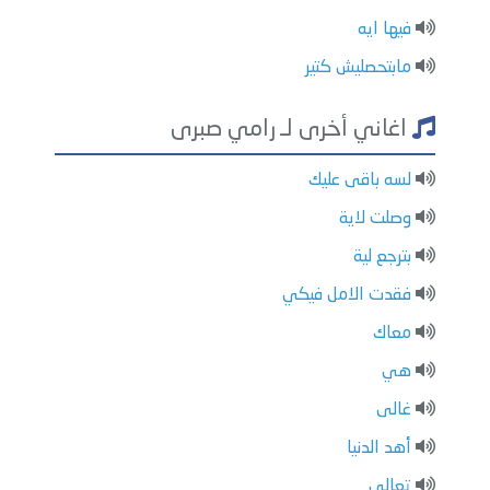
فيها ايه
مابتحصليش كتير
اغاني أخرى لـ رامي صبرى
لسه باقى عليك
وصلت لاية
بترجع لية
فقدت الامل فيكي
معاك
هي
غالى
أهد الدنيا
تعالى