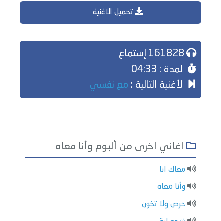
تحميل الاغنية
161828 إستماع
المدة : 04:33
الأغنية التالية :
مع نفسي
اغاني اخرى من ألبوم وأنا معاه
معاك انا
وأنا معاه
حرص ولا تخون