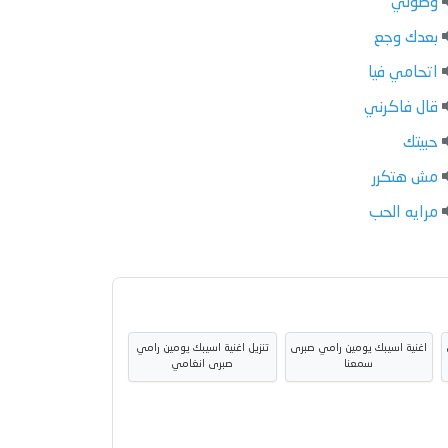
وصولي
بعدك وجع
اتحامي فيا
قال فاكرني
حبيتك
مش هتكرر
مرايه الحب
اغنية اسيبك يومين رامي صبرى
تنزيل اغنية اسيبك يومين رامي
سمعنا
صبرى انغامي