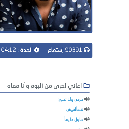
90391 إستماع
المدة : 04:12
اغاني اخرى من ألبوم وأنا معاه
حرص ولا تخون
مسألتنيش
حاول دايماً