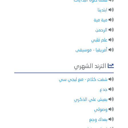
نغمة حلوة البدايات
ابتدينا
مية مية
الرحمن
علم قلبي
أفريقيا - موسيقى
الترند الشهري
شفت كلام - مع ليجي سي
جدع
بعيش علي الذكري
وصولي
بعدك وجع