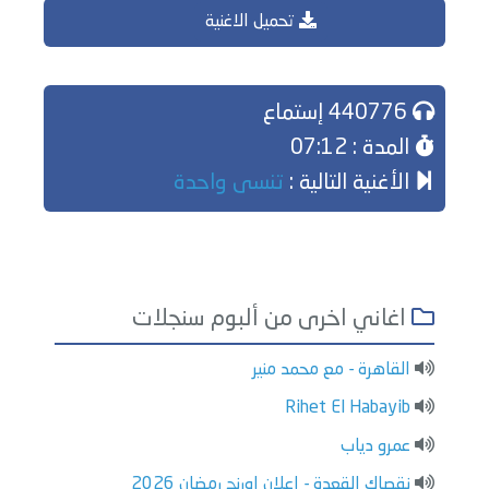
تحميل الاغنية
440776 إستماع
المدة : 07:12
الأغنية التالية :
تنسى واحدة
اغاني اخرى من ألبوم سنجلات
القاهرة - مع محمد منير
Rihet El Habayib
عمرو دياب
نقصاك القعدة - إعلان اورنچ رمضان 2026