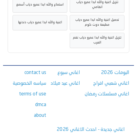
تنزيل اغنية والله ابدا عمرو دياب
استماع والله ابدا عمرو دياب أسمع
انغامي
تحميل اغنية والله ابدا عمرو دياب
اغنية والله ابدا عمرو دياب دندنها
مطبعة دوت كوم
تنزيل اغنية والله ابدا عمرو دياب نغم
العرب
البومات 2026
اغاني سبوع
contact us
اغاني شعبي افراح
اغاني عيد ميلاد
سياسه الخصوصية
اغاني مسلسلات رمضان
terms of use
dmca
about
اغاني جديدة - احدث الاغاني 2026