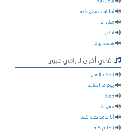
سكت لية
لما انت تعمل كدة
مش انا
ليالى
هتبعد يوم
اغاني أخرى لـ رامي صبرى
الحكم العدل
يوم ما اتقابلنا
معاك
مش انا
أنا جامد كده كده
الكلام كلة