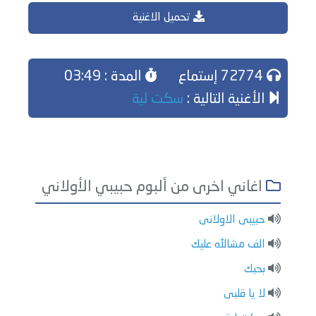
تحميل الاغنية
72774 إستماع
المدة : 03:49
الأغنية التالية :
سكت لية
اغاني اخرى من ألبوم حبيبي الأولاني
حبيبى الاولانى
الف مشالله عليك
بحبك
لا يا قلبى