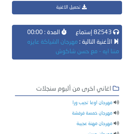
تحميل الاغنية
82543 إستماع
المدة : 00:00
الأغنية التالية :
مهرجان الشياكة عايزه
مننا ايه - مع حسن شاكوش
اغاني اخرى من ألبوم سنجلات
مهرجان اوعا تجيب ورا
مهرجان خمسة فرفشة
مهرجان مهنة عجيبة