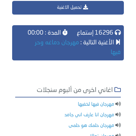
تحميل الاغنية
16296 إستماع
المدة : 00:00
الأغنية التالية :
مهرجان دماغه وحر
فيها
اغاني اخرى من ألبوم سنجلات
مهرجان فيها لخفيها
مهرجان انا عارف اني جامد
مهرجان حلمك هو حلمى