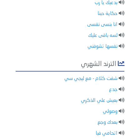
بدعيك يا رب
حكاية حبنا
انا بنسى نفسى
لسه باقى عليك
نفسها تشوفني
الترند الشهري
شفت كلام - مع ليجي سي
جدع
بعيش علي الذكري
وصولي
بعدك وجع
اتحامي فيا