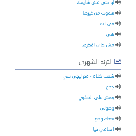
لو حتى مش شايفك
هموت من غيرها
فى اية
هي
مش جاى افكرها
الترند الشهري
شفت كلام - مع ليجي سي
جدع
بعيش علي الذكري
وصولي
بعدك وجع
اتحامي فيا