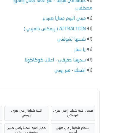
خليفة فى قلوبنا - مع احمد جمال وعمرو
مصطفى
ميني البوم معايا هتبدع
ATTRACTION ( ريمكس بالعربي )
نفسها تشوفني
يا ستار
سحرها حقيقي - اعلان كوكاكولا
اضحك - مع روبي
تحميل اغنية شطبنا رامي صبرى
اغنية شطبنا رامي صبرى
البوماتي
نجومي
استماع شطبنا رامي صبرى
تحميل اغنية شطبنا رامي صبرى
ا
أسمع
مطبعة دوت كوم