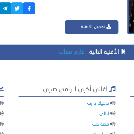
تحميل الاغنية
الأغنية التالية :
فارق معاك
اغاني أخرى لـ رامي صبرى
بدعيك يا رب
ليالى
قصة حب