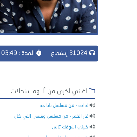
31024 إستماع
المدة : 03:49
اغاني اخرى من ألبوم سنجلات
لذاذة - من مسلسل بابا جه
غار القمر - من مسلسل وننسى اللي كان
خليني اشوفك تاني