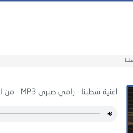
بنا
اغنية شطبنا -
رامي صبرى
MP3 - من البوم