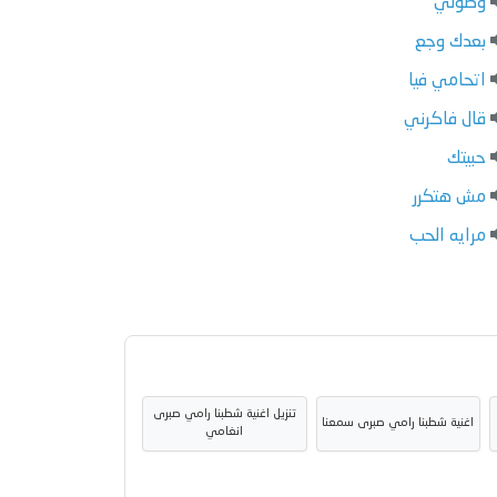
وصولي
بعدك وجع
اتحامي فيا
قال فاكرني
حبيتك
مش هتكرر
مرايه الحب
تنزيل اغنية شطبنا رامي صبرى
اغنية شطبنا رامي صبرى سمعنا
انغامي