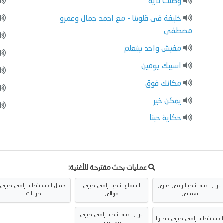
وصلت لاية
خليفة فى قلوبنا - مع احمد جمال وعمرو
مصطفى
مفيش واحد بيتعلم
اسيبك يومين
مكانك فوق
يمكن خير
حكاية حبنا
عمليات بحث مقترحة للأغنية:
تنزيل اغنية شطبنا رامي صبرى
استماع شطبنا رامي صبرى
تحميل اغنية شطبنا رامي صبرى
نغماتي
موالي
طربيات
تنزيل اغنية شطبنا رامي صبرى
غنية شطبنا رامي صبرى دندنها
نغم العرب