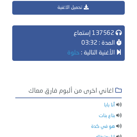
تحميل الاغنية
137562 إستماع
المدة : 03:32
الأغنية التالية :
حلوة
اغاني اخرى من ألبوم فارق معاك
أنا بابا
بتاع بنات
هو في كدة