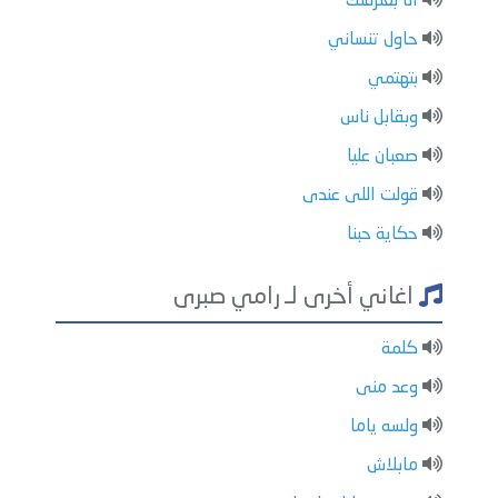
انا بعترفلك
حاول تنساني
بتهتمي
وبقابل ناس
صعبان عليا
قولت اللى عندى
حكاية حبنا
اغاني أخرى لـ رامي صبرى
كلمة
وعد منى
ولسه ياما
مابلاش