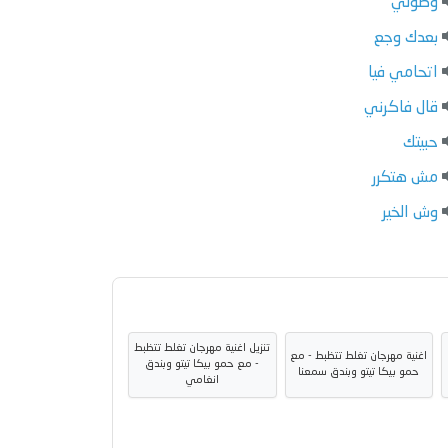
وصولي
بعدك وجع
اتحامي فيا
قال فاكرني
حبيتك
مش هتكرر
وش الخير
تنزيل اغنية مهرجان تغلط تتظبط
اغنية مهرجان تغلط تتظبط - مع
- مع حمو بيكا تيتو وبندق
حمو بيكا تيتو وبندق سمعنا
انغامي