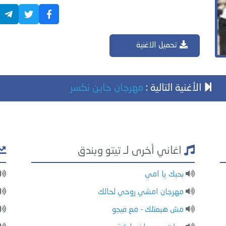
تحميل الاغنية
الأغنية التالية :
مهرجان جاين نكسر
اغاني أخرى لـ تيتو وبندق
بحبك يا امي
مهرجان امشي روحي لحالك
مش هبعتلك - مع فيجو