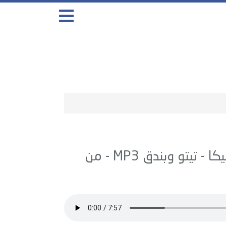
كا -
تيتو وبندق
MP3 - من