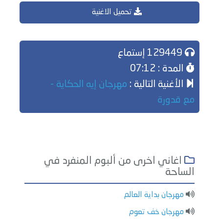
تحميل الاغنية
129449 إستماع
المدة : 07:12
الأغنية التالية :
مهرجان إيه الحكاية -
مع قدورة
اغاني اخرى من ألبوم المنفرد في
الساحة
مهرجان بداية العالم
مهرجان خف تعوم