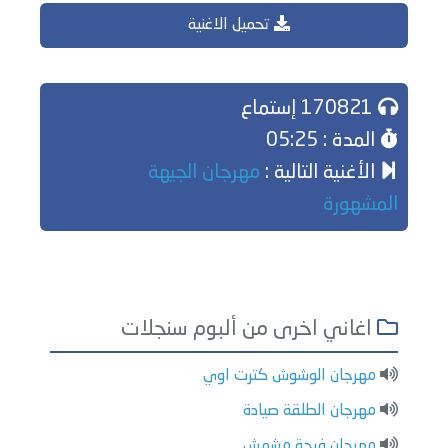
تحميل الاغنية
170821 إستماع
المدة : 05:25
الأغنية التالية :
مهرجان الجيهة
المشهورة
اغاني اخرى من ألبوم سنجلات
مهرجان الوشوش كترت اوي
مهرجان الطلقة صيادة
مهرجان فرحة مشمش