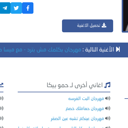
تحميل الاغنية
الأغنية التالية :
مهرجان بكلمك مش بترد - مع ميسا
اغاني أخرى لـ حمو بيكا
مهرجان البت الفرسه
مهرجان حعاملك خصم
مهرجان عينكم تشبه عين الصقر