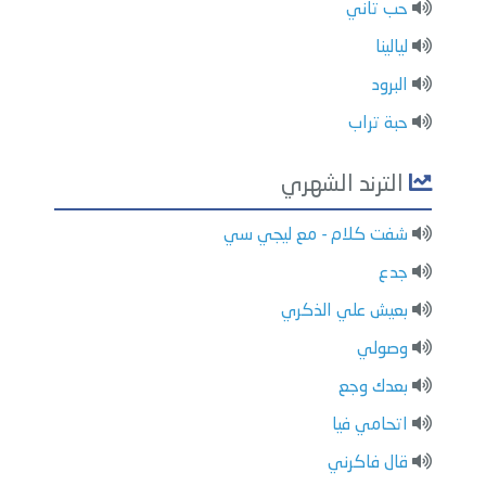
حب تاني
ليالينا
البرود
حبة تراب
الترند الشهري
شفت كلام - مع ليجي سي
جدع
بعيش علي الذكري
وصولي
بعدك وجع
اتحامي فيا
قال فاكرني