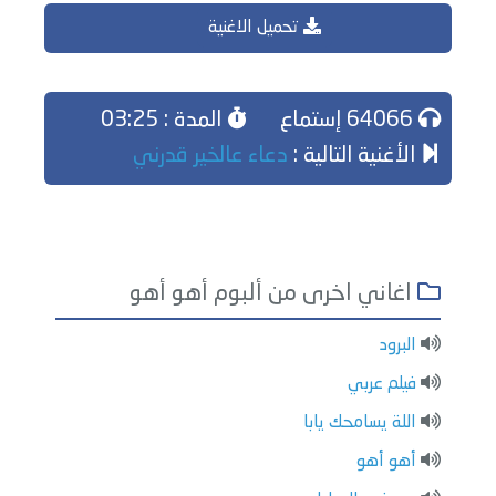
تحميل الاغنية
64066 إستماع
المدة : 03:25
الأغنية التالية :
دعاء عالخير قدرني
اغاني اخرى من ألبوم أهو أهو
البرود
فيلم عربي
اللة يسامحك يابا
أهو أهو