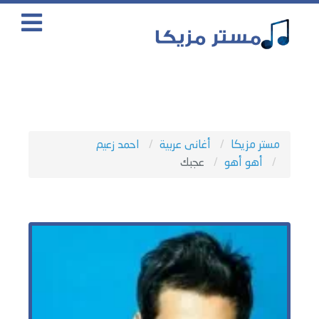
مستر مزيكا
أغانى عربية
احمد زعيم
أهو أهو
عجبك