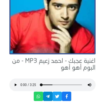
اغنية عجبك -
احمد زعيم
MP3 - من
البوم
أهو أهو